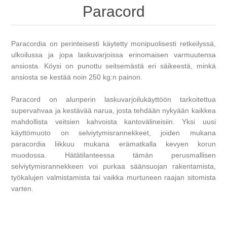
Paracord
Paracordia on perinteisesti käytetty monipuolisesti retkeilyssä,
ulkoilussa ja jopa laskuvarjoissa erinomaisen varmuutensa
ansiosta. Köysi on punottu seitsemästä eri säikeestä, minkä
ansiosta se kestää noin 250 kg:n painon.
Paracord on alunperin laskuvarjoilukäyttöön tarkoitettua
supervahvaa ja kestävää narua, josta tehdään nykyään kaikkea
mahdollista veitsien kahvoista kantovälineisiin. Yksi uusi
käyttömuoto on selviytymisrannekkeet, joiden mukana
paracordia liikkuu mukana erämatkalla kevyen korun
muodossa. Hätätilanteessa tämän perusmallisen
selviytymisrannekkeen voi purkaa säänsuojan rakentamista,
työkalujen valmistamista tai vaikka murtuneen raajan sitomista
varten.