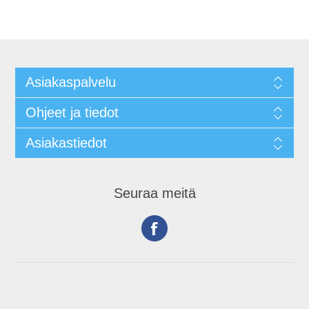
Asiakaspalvelu
Ohjeet ja tiedot
Asiakastiedot
Seuraa meitä